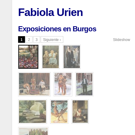
Fabiola Urien
Exposiciones en Burgos
1
2
3
Siguiente ›
Slideshow