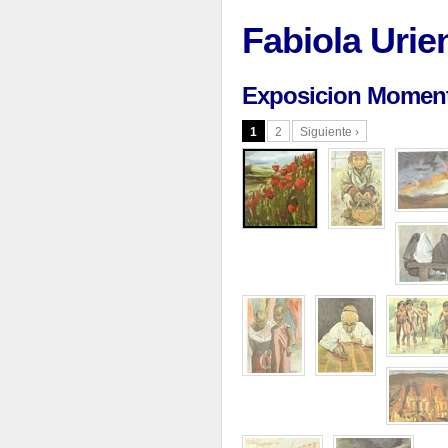
Fabiola Urie
Exposicion Momen
1
2
Siguiente ›